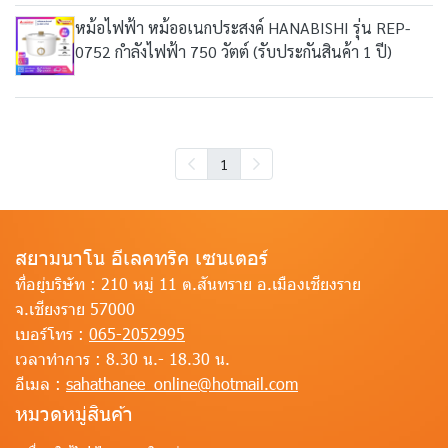
หม้อไฟฟ้า หม้ออเนกประสงค์ HANABISHI รุ่น REP-
0752 กำลังไฟฟ้า 750 วัตต์ (รับประกันสินค้า 1 ปี)
1
สยามนาโน อีเลคทริค เซนเตอร์
ที่อยู่บริษัท :
210 หมู่ 11 ต.สันทราย อ.เมืองเชียงราย
จ.เชียงราย 57000
เบอร์โทร :
065-2052995
เวลาทำการ :
8.30 น.- 18.30 น.
อีเมล :
sahathanee_online@hotmail.com
หมวดหมู่สินค้า