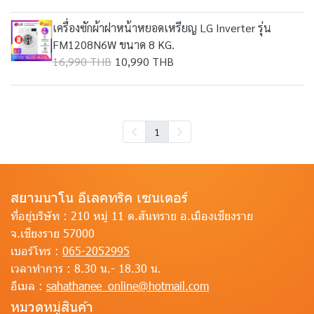
เครื่องซักผ้าฝาหน้าหยอดเหรียญ LG Inverter รุ่น
FM1208N6W ขนาด 8 KG.
16,990 THB
10,990 THB
1
สยามนาโน อีเลคทริค เซนเตอร์
ที่อยู่บริษัท :
210 หมู่ 11 ต.สันทราย อ.เมืองเชียงราย
จ.เชียงราย 57000
เบอร์โทร :
065-2052995
เวลาทำการ :
8.30 น.- 18.30 น.
อีเมล :
sahathanee_online@hotmail.com
หมวดหมู่สินค้า