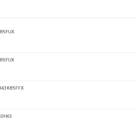
5K85FUX
5K85FUX
่น H43K85FFX
 40H6S