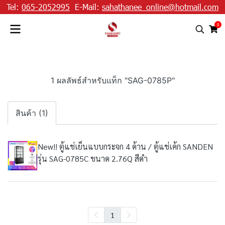
Tel:
065-2052995
E-Mail:
sahathanee_online@hotmail.com
0
1 ผลลัพธ์สำหรับแท็ก "SAG-0785P"
สินค้า (1)
New!! ตู้แช่เย็นแบบกระจก 4 ด้าน / ตู้แช่เค้ก SANDEN
รุ่น SAG-0785C ขนาด 2.76Q สีดำ
1