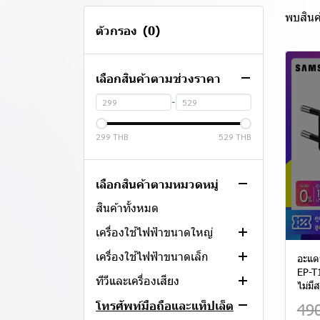
พบสินค้
ตัวกรอง
(0)
เลือกสินค้าตามช่วงราคา
-
299 THB
529 THB
เลือกสินค้าตามหมวดหมู่
สินค้าทั้งหมด
เครื่องใช้ไฟฟ้าขนาดใหญ่
เครื่องใช้ไฟฟ้าขนาดเล็ก
แอร์
อะแดป
EP-T
ทีวีและเครื่องเสียง
ตู้เย็น
เตาแก๊สพกพา
ไม่มี
เครื่องซักผ้า
เครื่องฟอกอากาศ
สมาร์ททีวี
โทรศัพท์มือถือและแท็ปเล็ต
49