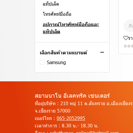
เครื่องอบผ้า
พัดลม
ดิจิตอลทีวี
แท็ปเล็ต
ตู้แช่
พัดลมไอเย็น
อนาล็อกทีวี
โทรศัพท์มือถือ
ไมโครเวฟ
เตารีด
เครื่องเสียง
อุปกรณ์โทรศัพท์มือถือและ
สิ
แท็ปเล็ต
ตู้กดน้ำเย็น-น้ำร้อน
เครื่องทำน้ำอุ่น
อุปกรณ์ทีวี
ร
คอมพิวเตอร์และแล็ปท็อป
เครื่องดูดฝุ่น
อุปกรณ์ช่างและอุปกรณ์
คอมพิวเตอร์ (ออลอินวัน)
เลือกสินค้าตามแบรนด์
เครื่องทำความร้อนไฟฟ้า
ปรับปรุงบ้าน
แล็ปท็อป (โน็ตบุ๊ค)
Samsung
เครื่องใช้ไฟฟ้าในครัวขนาดเล็ก
จอมอนิเตอร์
ปั๊มน้ำ
อุปกรณ์เครื่องฟอกอากาศและ
ดูดฝุ่น
ไดร์เป่าผม
สยามนาโน อีเลคทริค เซนเตอร์
ที่อยู่บริษัท :
210 หมู่ 11 ต.สันทราย อ.เมืองเชียง
จ.เชียงราย 57000
เบอร์โทร :
065-2052995
เวลาทำการ :
8.30 น.- 18.30 น.
อีเมล :
sahathanee_online@hotmail.com