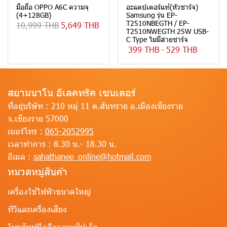
มือถือ OPPO A6C ความจุ
อะแดปเตอร์แท้(หัวชาร์จ)
(4+128GB)
Samsung รุ่น EP-
T2510NBEGTH / EP-
10,999 THB
5,649 THB
T2510NWEGTH 25W USB-
C Type ไม่มีสายชาร์จ
399 THB
-
529 THB
สยามนาโน อีเลคทริค เซนเตอร์
ที่อยู่บริษัท :
210 หมู่ 11 ต.สันทราย อ.เมืองเชียงราย
จ.เชียงราย 57000
เบอร์โทร :
065-2052995
เวลาทำการ :
8.30 น.- 18.30 น.
อีเมล :
sahathanee_online@hotmail.com
หมวดหมู่สินค้า
เครื่องใช้ไฟฟ้าขนาดใหญ่
ทีวีและเครื่องเสียง
โทรศัพท์มือถือและแท็ปเล็ต