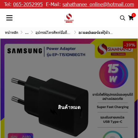
Tel:
065-2052995
E-Mail:
sahathanee_online@hotmail.com
0
หน้าหลัก
...
อุปกรณ์โทรศัพท์มือถือและแท็ปเล็ต
อะแดปเตอร์แท้(หัวชาร์จ) Samsung รุ่น EP-T1510NBEGTH 15W USB-C Type ไม่มีสายชาร์จ
-39%
สินค้าหมด