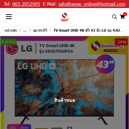
Tel:
065-2052995
E-Mail:
sahathanee_online@hotmail.com
0
หน้าหลัก
...
สมาร์ททีวี
TV Smart UHD 4K ทีวี 43 นิ้ว LG รุ่น 43UQ7050PSA แถมเมจิกรีโมท
-28%
สินค้าใหม่
สินค้าหมด