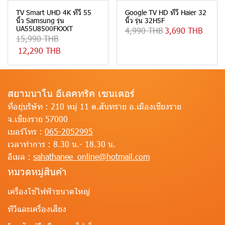
TV Smart UHD 4K ทีวี 55
Google TV HD ทีวี Haier 32
นิ้ว Samsung รุ่น
นิ้ว รุ่น 32H5F
UA55U8500FKXXT
4,990 THB
3,690 THB
15,990 THB
12,290 THB
สยามนาโน อีเลคทริค เซนเตอร์
ที่อยู่บริษัท :
210 หมู่ 11 ต.สันทราย อ.เมืองเชียงราย
จ.เชียงราย 57000
เบอร์โทร :
065-2052995
เวลาทำการ :
8.30 น.- 18.30 น.
อีเมล :
sahathanee_online@hotmail.com
หมวดหมู่สินค้า
เครื่องใช้ไฟฟ้าขนาดใหญ่
ทีวีและเครื่องเสียง