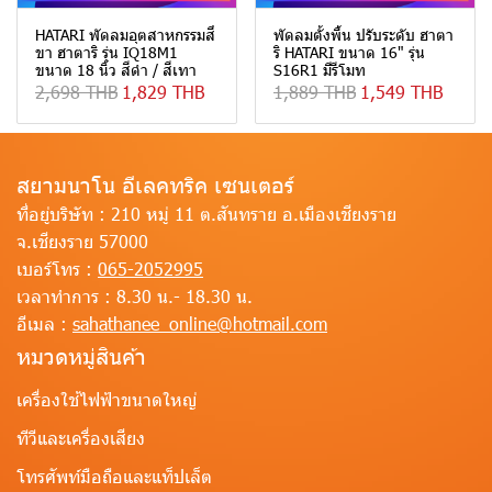
HATARI พัดลมอุตสาหกรรมสี่
พัดลมตั้งพื้น ปรับระดับ ฮาตา
ขา ฮาตาริ รุ่น IQ18M1
ริ HATARI ขนาด 16" รุ่น
ขนาด 18 นิ้ว สีดำ / สีเทา
S16R1 มีรีโมท
2,698 THB
1,829 THB
1,889 THB
1,549 THB
สยามนาโน อีเลคทริค เซนเตอร์
ที่อยู่บริษัท :
210 หมู่ 11 ต.สันทราย อ.เมืองเชียงราย
จ.เชียงราย 57000
เบอร์โทร :
065-2052995
เวลาทำการ :
8.30 น.- 18.30 น.
อีเมล :
sahathanee_online@hotmail.com
หมวดหมู่สินค้า
เครื่องใช้ไฟฟ้าขนาดใหญ่
ทีวีและเครื่องเสียง
โทรศัพท์มือถือและแท็ปเล็ต