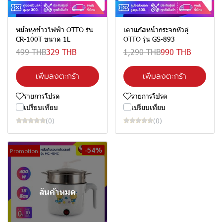
หม้อหุงข้าวไฟฟ้า OTTO รุ่น
เตาแก๊สหน้ากระจกหัวคู่
CR-100T ขนาด 1L
OTTO รุ่น GS-893
499 THB
329 THB
1,290 THB
990 THB
เพิ่มลงตะกร้า
เพิ่มลงตะกร้า
รายการโปรด
รายการโปรด
เปรียบเทียบ
เปรียบเทียบ
(0)
(0)
-54%
Promotion
สินค้าหมด