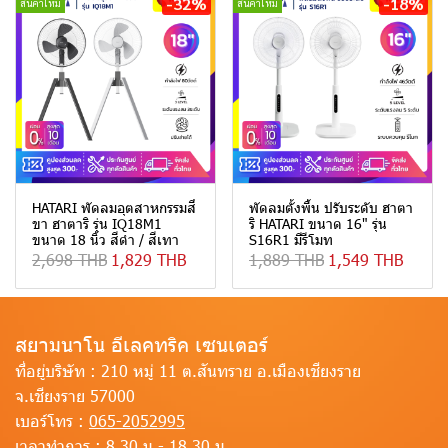
-32%
-18%
สินค้าใหม่
สินค้าใหม่
HATARI พัดลมอุตสาหกรรมสี่
พัดลมตั้งพื้น ปรับระดับ ฮาตา
ขา ฮาตาริ รุ่น IQ18M1
ริ HATARI ขนาด 16" รุ่น
ขนาด 18 นิ้ว สีดำ / สีเทา
S16R1 มีรีโมท
2,698 THB
1,829 THB
1,889 THB
1,549 THB
สยามนาโน อีเลคทริค เซนเตอร์
ที่อยู่บริษัท :
210 หมู่ 11 ต.สันทราย อ.เมืองเชียงราย
จ.เชียงราย 57000
เบอร์โทร :
065-2052995
เวลาทำการ :
8.30 น.- 18.30 น.