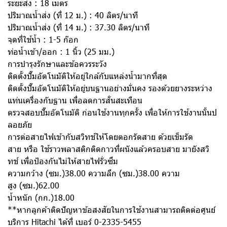
ระยะส่ง : 18 เมตร
ปริมาณน้ำส่ง (ที่ 12 ม.) : 40 ลิตร/นาที
ปริมาณน้ำส่ง (ที่ 14 ม.) : 37.30 ลิตร/นาที
จุดที่ใช้น้ำ : 1-5 ก๊อก
ท่อน้ำเข้า/ออก : 1 นิ้ว (25 มม.)
การบำรุงรักษาและข้อควรระวัง
ติดตั้งปั๊มอัตโนมัติให้อยู่ใกล้กับแหล่งน้ำมากที่สุด
ติดตั้งปั๊มอัตโนมัติให้อยู่บนฐานอย่างมั่นคง รองด้วยยางระหว่าง
แท่นเครื่องกับฐาน เพื่อลดการสั่นสะเทือน
ตรวจสอบปั๊มอัตโนมัติ ก่อนใช้งานทุกครั้ง เพื่อให้การใช้งานนั้นป
ลอยภัย
การต่อสายไฟเข้ากับสวิทช์ให้โดยตอกรัดสาย ด้วยเข็มรัด
สาย หรือ ใช้ราวพลาสติกติดกาวที่ผนังแล้วครอบสาย มายังสวิ
ทช์ เพื่อป้องกันไม่ให้สายไฟรั่วซึม
ความกว้าง (ซม.)38.00 ความลึก (ซม.)38.00 ความ
สูง (ซม.)62.00
น้ำหนัก (กก.)18.00
**หากลูกค้าติดปัญหาข้อสงสัยในการใช้งานสามารถติดต่อศูนย์
บริการ Hitachi ได้ที่ เบอร์ 0-2335-5455