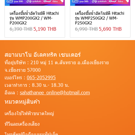
เครื่องปั๊มน้ำอัตโนมัติ Hitachi
เครื่องปั๊มน้ำอัตโนมัติ Hitachi
รุ่น WMP200GX2 / WM-
รุ่น WMP250GX2 / WM-
P200GX2
P250GX2
6,390 THB
5,190 THB
6,990 THB
5,690 THB
สยามนาโน อีเลคทริค เซนเตอร์
ที่อยู่บริษัท :
210 หมู่ 11 ต.สันทราย อ.เมืองเชียงราย
จ.เชียงราย 57000
เบอร์โทร :
065-2052995
เวลาทำการ :
8.30 น.- 18.30 น.
อีเมล :
sahathanee_online@hotmail.com
หมวดหมู่สินค้า
เครื่องใช้ไฟฟ้าขนาดใหญ่
ทีวีและเครื่องเสียง
โทรศัพท์มือถือและแท็ปเล็ต