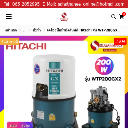
Tel:
065-2052995
E-Mail:
sahathanee_online@hotmail.com
0
หน้าหลัก
...
ปั๊มน้ำ
เครื่องปั๊มน้ำอัตโนมัติ Hitachi รุ่น WTP200GX2 / WT-P200GX2
-16%
สินค้าขายดี