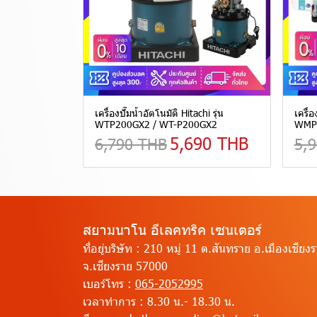
เครื่องปั๊มน้ำอัตโนมัติ Hitachi รุ่น
เครื่อ
WTP200GX2 / WT-P200GX2
WMP
5,690 THB
6,790 THB
5,
สยามนาโน อีเลคทริค เซนเตอร์
ที่อยู่บริษัท :
210 หมู่ 11 ต.สันทราย อ.เมืองเชียง
จ.เชียงราย 57000
เบอร์โทร :
065-2052995
เวลาทำการ :
8.30 น.- 18.30 น.