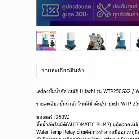
รายละเอียดสินค้า
เครื่องปั๊มน้ำอัตโนมัติ Hitachi รุ่น WTP250GX2 /
รายละเอียดปั้มน้ำอัตโนมัติน้ำดื่ม/น้ำปะปา WTP-2
มอเตอร์ :250W.
ปั๊มน้ำอัตโนมัติ(AUTOMATIC PUMP) ผลิตจากเหล็กหล
Water Temp Relay ช่วยตัดการทำงานเมื่ออุณหภูมิสู