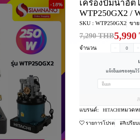
เครื่องปั๊มน้ำอัตโ
-18%
WTP250GX2 / 
SKU : WTP250GX2
ขายแ
5,990
7,290 THB
จำนวน
เ
แจ้งอีเมลของคุณไว้
ส
แบรนด์:
หมวดหมู
HITACHI
รายการโปรด
เปรียบ