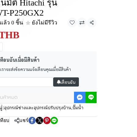
นมัติ Hitachi รุ่น
WT-P250GX2
ล้ว 0 ชิ้น
ยังไม่มีรีวิว
แชร์
 THB
ตือนฉันเมื่อมีสินค้า
 เราจะส่งข้อความแจ้งเตือนคุณเมื่อมีสินค้า
เตือนฉัน
ินค้าหมด
่:
อุปกรณ์ช่างและอุปกรณ์ปรับปรุงบ้าน
,
ปั๊มน้ำ
เทียบ
แชร์