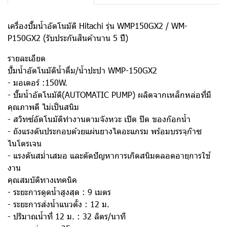
เครื่องปั๊มน้ำอัตโนมัติ Hitachi รุ่น WMP150GX2 / WM-
P150GX2 (รับประกันสินค้านาน 5 ปี)
รายละเอียด
ปั้มน้ำอัตโนมัติน้ำดื่ม/น้ำปะปา WMP-150GX2
- มอเตอร์ :150W.
- ปั๊มน้ำอัตโนมัติ(AUTOMATIC PUMP) ผลิตจากเหล็กหล่อที่มี
คุณภาพดี ไม่เป็นสนิม
- สวิทซ์อัตโนมัติทำงานตามจังหวะ เปิด ปิด ของก๊อกน้ำ
- ถังแรงดันประกอบด้วยแผ่นยางไดอะแกรม พร้อมบรรจุก๊าซ
ไนโตรเจน
- แรงดันสม่ำเสมอ และตัดปัญหาการเกิดสนิมตลอดอายุการใช้
งาน
คุณสมบัติทางเทคนิค
- ระยะการดูดน้ำสูงสุด : 9 เมตร
- ระยะการส่งน้ำแนวตั้ง : 12 ม.
- ปริมาณน้ำที่ 12 ม. : 32 ลิตร/นาที