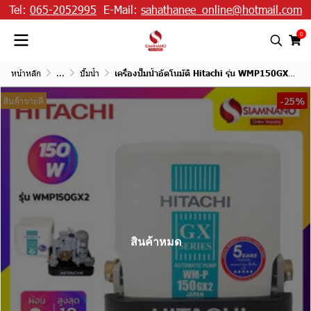
Tel:
065-2052995
E-Mail:
sahathanee_online@hotmail.com
0
หน้าหลัก
...
ปั๊มน้ำ
เครื่องปั๊มน้ำอัตโนมัติ Hitachi รุ่น WMP150GX2 / WM-P150GX2
-25%
สินค้าขายดี
สินค้าหมด