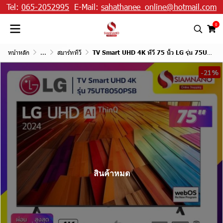
Tel:
065-2052995
E-Mail:
sahathanee_online@hotmail.com
0
หน้าหลัก
...
สมาร์ททีวี
TV Smart UHD 4K ทีวี 75 นิ้ว LG รุ่น 75UT8050PSB มีเมจิกรีโมท
-21%
สินค้าหมด