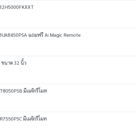
น LS32H5000FKXXT
่น 43UA8450PSA แถมฟรี Ai Magic Remote
 ขนาด 32 นิ้ว
5UT8050PSB มีเมจิกรีโมท
5UR7550PSC มีเมจิกรีโมท