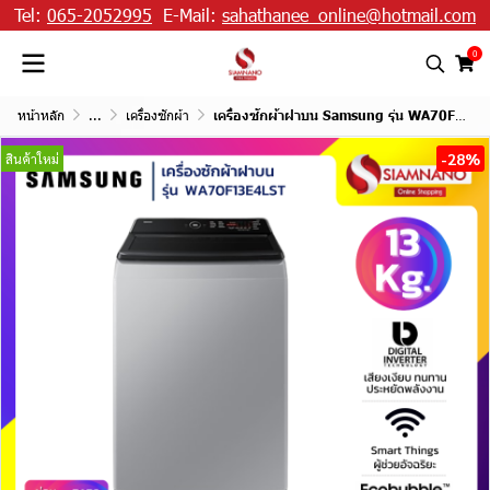
Tel:
065-2052995
E-Mail:
sahathanee_online@hotmail.com
0
หน้าหลัก
...
เครื่องซักผ้า
เครื่องซักผ้าฝาบน Samsung รุ่น WA70F13E4LST ขนาด 13 Kg.
-28%
สินค้าใหม่