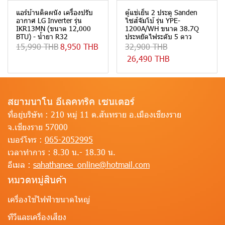
แอร์บ้านติดผนัง เครื่องปรับ
ตู้แช่เย็น 2 ประตู Sanden
อากาศ LG Inverter รุ่น
ไซส์จัมโบ้ รุ่น YPE-
IKR13MN (ขนาด 12,000
1200A/WH ขนาด 38.7Q
BTU) - น้ำยา R32
ประหยัดไฟระดับ 5 ดาว
15,990 THB
8,950 THB
32,900 THB
26,490 THB
สยามนาโน อีเลคทริค เซนเตอร์
ที่อยู่บริษัท :
210 หมู่ 11 ต.สันทราย อ.เมืองเชียงราย
จ.เชียงราย 57000
เบอร์โทร :
065-2052995
เวลาทำการ :
8.30 น.- 18.30 น.
อีเมล :
sahathanee_online@hotmail.com
หมวดหมู่สินค้า
เครื่องใช้ไฟฟ้าขนาดใหญ่
ทีวีและเครื่องเสียง