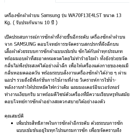
เครื่องซักผ้าฝาบน Samsung รุ่น WA70F13E4LST ขนาด 13
Kg. ( รับประกันนาน 10 ปี )
เปิดประสบการณ์การซักผ้าที่ง่ายขึ้นอีกระดับ เครื่องซักผ้าฝาบน
จาก SAMSUNG ตอบโจทย์การขจัดคราบสกปรกที่ฝังลึกบน
เสื้อผ้าด้วยระบบการซักผ้าแบบเข้มข้น ซักได้กับผ้าทุกประเภท
พร้อมมอบผ้าที่สะอาดหมดจดโดยไม่ทำร้ายใยผ้า ทั้งยังช่วยขจัด
กลิ่นไม่พึงประสงค์ได้อย่างล้ำลึก เพื่อให้เครื่องแต่งกายของคุณมี
กลิ่นหอมตลอดวัน พร้อมระบบสั่งงานเครื่องซักผ้าได้ง่าย ๆ ผ่าน
แอปฯ รวมถึงมีฟังก์ชันการใช้งานที่ง่าย วิเคราะห์การใช้น้ำ-
พลังงานทำให้ประหยัดไฟกว่าเดิม แถมมอเตอร์อินเวอร์เทอร์
ทำงานเงียบกริบ มาพร้อมดีไซน์ตัวเครื่องที่มีความเรียบหรูทันสมัย
ตอบโจทย์การซักผ้าอย่างสะดวกสบายได้อย่างลงตัว
คุณสมบัติ
เพิ่มประสิทธิภาพในการซักผ้าอีกระดับ ด้วยระบบการซัก
แบบเข้มข้นอยู่ในทุกโปรแกรมการซัก เพื่อขจัดคราบฝัง