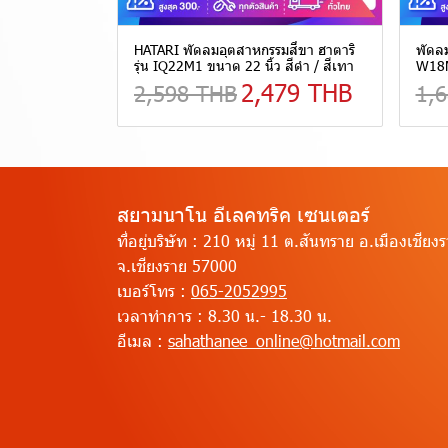
HATARI พัดลมอุตสาหกรรมสี่ขา ฮาตาริ
พัดลม
รุ่น IQ22M1 ขนาด 22 นิ้ว สีดำ / สีเทา
W18M
2,479 THB
2,598 THB
1,
สยามนาโน อีเลคทริค เซนเตอร์
ที่อยู่บริษัท :
210 หมู่ 11 ต.สันทราย อ.เมืองเชียง
จ.เชียงราย 57000
เบอร์โทร :
065-2052995
เวลาทำการ :
8.30 น.- 18.30 น.
อีเมล :
sahathanee_online@hotmail.com