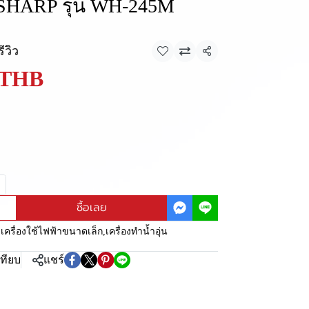
น SHARP รุ่น WH-245M
รีวิว
แชร์
 THB
ซื้อเลย
:
เครื่องใช้ไฟฟ้าขนาดเล็ก
,
เครื่องทำน้ำอุ่น
เทียบ
แชร์