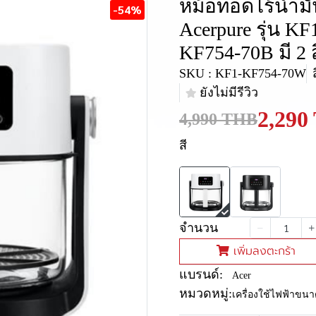
หม้อทอดไร้น้ำม
-54%
Acerpure รุ่น K
KF754-70B มี 2 ส
SKU : KF1-KF754-70W
ยังไม่มีรีวิว
2,290
4,990 THB
สี
จำนวน
เพิ่มลงตะกร้า
แบรนด์:
Acer
หมวดหมู่:
เครื่องใช้ไฟฟ้าขนา