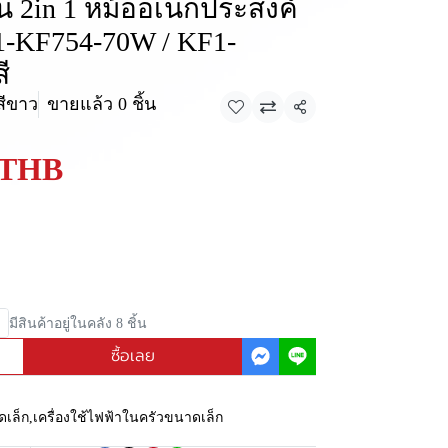
ัน 2in 1 หม้ออเนกประสงค์
F1-KF754-70W / KF1-
ี
สีขาว
ขายแล้ว 0 ชิ้น
แชร์
 THB
มีสินค้าอยู่ในคลัง 8 ชิ้น
ซื้อเลย
ดเล็ก
,
เครื่องใช้ไฟฟ้าในครัวขนาดเล็ก