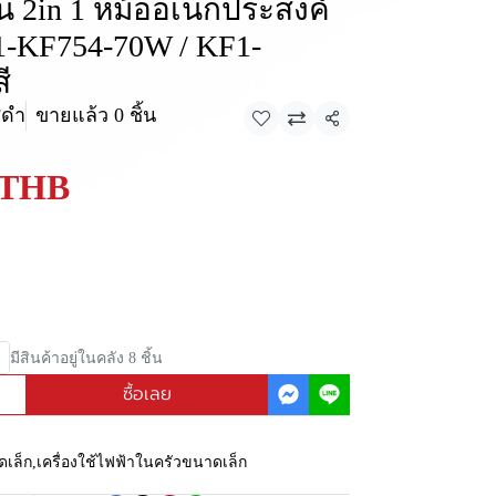
ัน 2in 1 หม้ออเนกประสงค์
F1-KF754-70W / KF1-
ี
ีดำ
ขายแล้ว 0 ชิ้น
แชร์
 THB
มีสินค้าอยู่ในคลัง 8 ชิ้น
ซื้อเลย
ดเล็ก
,
เครื่องใช้ไฟฟ้าในครัวขนาดเล็ก