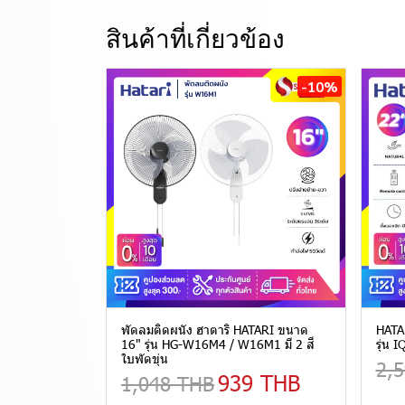
สินค้าที่เกี่ยวข้อง
-10%
พัดลมติดผนัง ฮาตาริ HATARI ขนาด
HATAR
16" รุ่น HG-W16M4 / W16M1 มี 2 สี
รุ่น 
ใบพัดขุ่น
2,
939 THB
1,048 THB