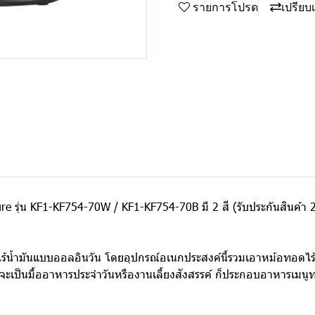
รายการโปรด
เปรียบ
e รุ่น KF1-KF754-70W / KF1-KF754-70B มี 2 สี (รับประกันสินค้า 2
ำมันแบบออลอินวัน โดยอุปกรณ์อเนกประสงค์นี้รวมเอาหม้อทอดไร้น้ำ
าจะเป็นมื้ออาหารประจำวันหรืองานเลี้ยงสังสรรค์ ก็ประกอบอาหารเมนู