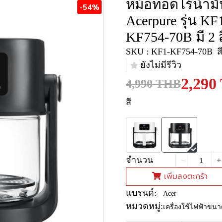
หม้อทอดไร้น้ำม
-54%
Acerpure รุ่น K
KF754-70B มี 2 ส
SKU : KF1-KF754-70B
ส
ยังไม่มีรีวิว
2,290
4,990 THB
สี
จำนวน
เพิ่มลงตะกร้า
แบรนด์:
Acer
หมวดหมู่:
เครื่องใช้ไฟฟ้าขนา