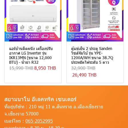
แอร์บ้านติดผนัง เครื่องปรับ
ตู้แช่เย็น 2 ประตู Sanden
อากาศ LG Inverter รุ่น
ไซส์จัมโบ้ รุ่น YPE-
IKR13MN (ขนาด 12,000
1200A/WH ขนาด 38.7Q
BTU) - น้ำยา R32
ประหยัดไฟระดับ 5 ดาว
15,990 THB
8,950 THB
32,900 THB
26,490 THB
สยามนาโน อีเลคทริค เซนเตอร์
ที่อยู่บริษัท :
210 หมู่ 11 ต.สันทราย อ.เมืองเชียงราย
จ.เชียงราย 57000
เบอร์โทร :
065-2052995
เวลาทำการ :
8.30 น.- 18.30 น.