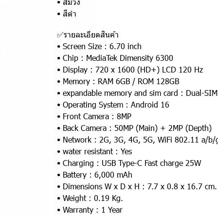
• สีม่วง
• สีดำ
✅รายละเอียดสินค้า
• Screen Size : 6.70 inch
• Chip : MediaTek Dimensity 6300
• Display : 720 x 1600 (HD+) LCD 120 Hz
• Memory : RAM 6GB / ROM 128GB
• expandable memory and sim card : Dual-SIM
• Operating System : Android 16
• Front Camera : 8MP
• Back Camera : 50MP (Main) + 2MP (Depth)
• Network : 2G, 3G, 4G, 5G, WiFi 802.11 a/b/g
• water resistant : Yes
• Charging : USB Type-C Fast charge 25W
• Battery : 6,000 mAh
• Dimensions W x D x H : 7.7 x 0.8 x 16.7 cm.
• Weight : 0.19 Kg.
• Warranty : 1 Year