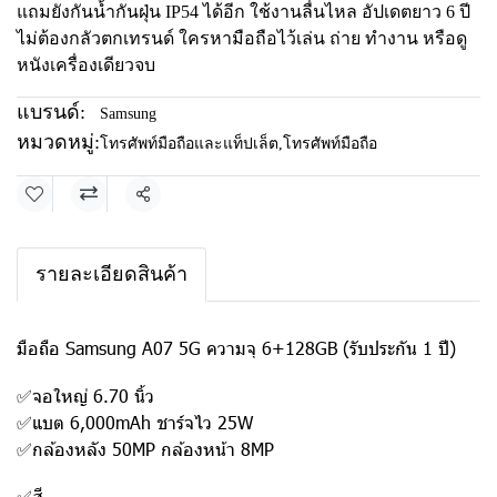
แถมยังกันน้ำกันฝุ่น IP54 ได้อีก ใช้งานลื่นไหล อัปเดตยาว 6 ปี
ไม่ต้องกลัวตกเทรนด์ ใครหามือถือไว้เล่น ถ่าย ทำงาน หรือดู
หนังเครื่องเดียวจบ
แบรนด์:
Samsung
หมวดหมู่:
โทรศัพท์มือถือและแท็ปเล็ต
,
โทรศัพท์มือถือ
แชร์
รายละเอียดสินค้า
มือถือ Samsung A07 5G ความจุ 6+128GB (รับประกัน 1 ปี)
✅จอใหญ่ 6.70 นิ้ว
✅แบต 6,000mAh ชาร์จไว 25W
✅กล้องหลัง 50MP กล้องหน้า 8MP
✅สี