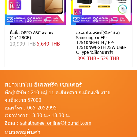
มือถือ OPPO A6C ความจุ
อะแดปเตอร์แท้(หัวชาร์จ)
(4+128GB)
Samsung รุ่น EP-
T2510NBEGTH / EP-
10,999 THB
5,649 THB
T2510NWEGTH 25W USB-
C Type ไม่มีสายชาร์จ
399 THB
-
529 THB
สยามนาโน อีเลคทริค เซนเตอร์
ที่อยู่บริษัท :
210 หมู่ 11 ต.สันทราย อ.เมืองเชียงราย
จ.เชียงราย 57000
เบอร์โทร :
065-2052995
เวลาทำการ :
8.30 น.- 18.30 น.
อีเมล :
sahathanee_online@hotmail.com
หมวดหมู่สินค้า