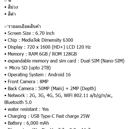
• สีม่วง
• สีดำ
✅รายละเอียดสินค้า
• Screen Size : 6.70 inch
• Chip : MediaTek Dimensity 6300
• Display : 720 x 1600 (HD+) LCD 120 Hz
• Memory : RAM 6GB / ROM 128GB
• expandable memory and sim card : Dual-SIM (Nano-SIM)
+ Micro SD (upto 2TB)
• Operating System : Android 16
• Front Camera : 8MP
• Back Camera : 50MP (Main) + 2MP (Depth)
• Network : 2G, 3G, 4G, 5G, WiFi 802.11 a/b/g/n/ac,
Bluetooth 5.0
• water resistant : Yes
• Charging : USB Type-C Fast charge 25W
• Battery : 6,000 mAh