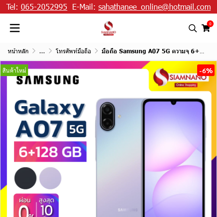
Tel:
065-2052995
E-Mail:
sahathanee_online@hotmail.com
0
หน้าหลัก
...
โทรศัพท์มือถือ
มือถือ Samsung A07 5G ความจุ 6+128GB
-6%
สินค้าใหม่