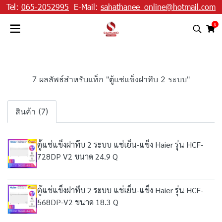
Tel:
065-2052995
E-Mail:
sahathanee_online@hotmail.com
0
7 ผลลัพธ์สำหรับแท็ก "ตู้แช่แข็งฝาทึบ 2 ระบบ"
สินค้า (7)
ตู้แช่แข็งฝาทึบ 2 ระบบ แช่เย็น-แข็ง Haier รุ่น HCF-
728DP V2 ขนาด 24.9 Q
ตู้แช่แข็งฝาทึบ 2 ระบบ แช่เย็น-แข็ง Haier รุ่น HCF-
568DP-V2 ขนาด 18.3 Q