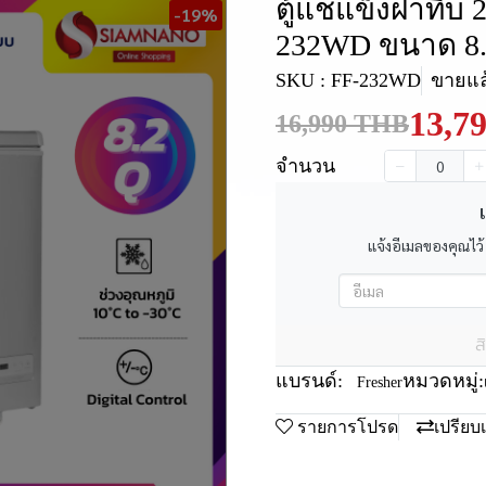
ตู้แช่แข็งฝาทึบ 
-19%
232WD ขนาด 8.
SKU : FF-232WD
ขายแล้
13,7
16,990 THB
จำนวน
เ
แจ้งอีเมลของคุณไว้
ส
แบรนด์:
หมวดหมู่:
Fresher
รายการโปรด
เปรียบ