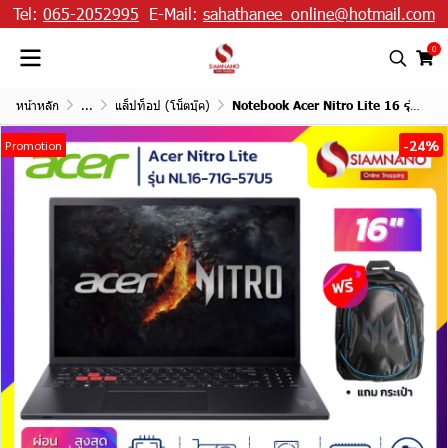
Tel:
065-2052995
E-Mail:
sahathanee_online@hotmail.com
0
หน้าหลัก
...
แล็ปท็อป (โน็ตบุ๊ค)
Notebook Acer Nitro Lite 16 รุ่น NL16-71G-57U5 สี Tigerlily Red
-24%
Promotion