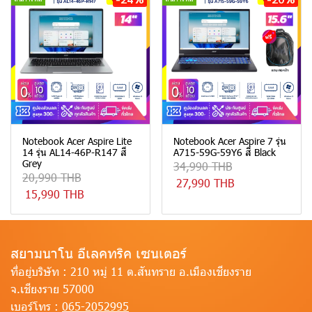
Notebook Acer Aspire Lite
Notebook Acer Aspire 7 รุ่น
14 รุ่น AL14-46P-R147 สี
A715-59G-59Y6 สี Black
Grey
34,990 THB
20,990 THB
27,990 THB
15,990 THB
สยามนาโน อีเลคทริค เซนเตอร์
ที่อยู่บริษัท :
210 หมู่ 11 ต.สันทราย อ.เมืองเชียงราย
จ.เชียงราย 57000
เบอร์โทร :
065-2052995