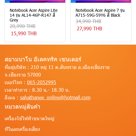
Notebook Acer Aspire Lite
Notebook Acer Aspire 7 รุ่น
14 รุ่น AL14-46P-R147 สี
A715-59G-59Y6 สี Black
Grey
34,990 THB
20,990 THB
27,990 THB
15,990 THB
สยามนาโน อีเลคทริค เซนเตอร์
ที่อยู่บริษัท :
210 หมู่ 11 ต.สันทราย อ.เมืองเชียงราย
จ.เชียงราย 57000
เบอร์โทร :
065-2052995
เวลาทำการ :
8.30 น.- 18.30 น.
อีเมล :
sahathanee_online@hotmail.com
หมวดหมู่สินค้า
เครื่องใช้ไฟฟ้าขนาดใหญ่
ทีวีและเครื่องเสียง