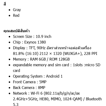
สี
Gray
Red
คุณสมบัติสินค้า
Screen Size : 10.9 inch
Chip : Exynos 1380
Display : TFT, 90Hz อัตราส่วนหน้าจอต่อตัวเครื่อง
81.8% (16:10) 2112 × 1320 (WUXGA+), 228 PPI
Memory : RAM 6GB / ROM 128GB
expandable memory and sim card : 1slots :micro SD
card
Operating System : Android 1
Front Camera : 5MP
Back Camera : 8MP
Network : Wi-Fi 6 (802.11a/b/g/n/ac/ax
2.4GHz+5GHz, HE80, MIMO, 1024-QAM) / Bluetooth
5.3