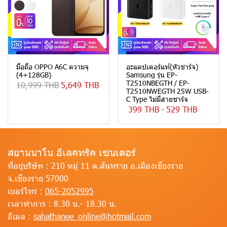
มือถือ OPPO A6C ความจุ
อะแดปเตอร์แท้(หัวชาร์จ)
(4+128GB)
Samsung รุ่น EP-
T2510NBEGTH / EP-
10,999 THB
5,649 THB
T2510NWEGTH 25W USB-
C Type ไม่มีสายชาร์จ
399 THB
-
529 THB
สยามนาโน อีเลคทริค เซนเตอร์
ที่อยู่บริษัท :
210 หมู่ 11 ต.สันทราย อ.เมืองเชียงราย
จ.เชียงราย 57000
เบอร์โทร :
065-2052995
เวลาทำการ :
8.30 น.- 18.30 น.
อีเมล :
sahathanee_online@hotmail.com