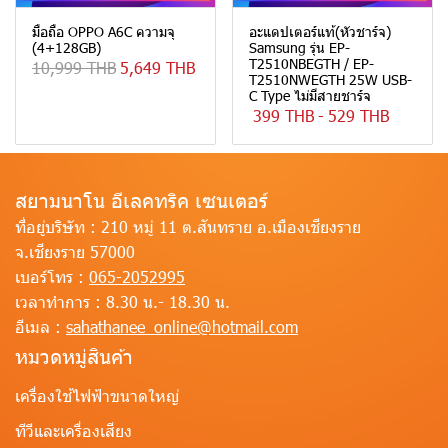
มือถือ OPPO A6C ความจุ
อะแดปเตอร์แท้(หัวชาร์จ)
(4+128GB)
Samsung รุ่น EP-
T2510NBEGTH / EP-
10,999 THB
5,649 THB
T2510NWEGTH 25W USB-
C Type ไม่มีสายชาร์จ
399 THB
-
529 THB
สยามนาโน อีเลคทริค เซนเตอร์
ที่อยู่บริษัท :
210 หมู่ 11 ต.สันทราย อ.เมืองเชียงราย
จ.เชียงราย 57000
เบอร์โทร :
065-2052995
เวลาทำการ :
8.30 น.- 18.30 น.
อีเมล :
sahathanee_online@hotmail.com
หมวดหมู่สินค้า
เครื่องใช้ไฟฟ้าขนาดใหญ่
ทีวีและเครื่องเสียง