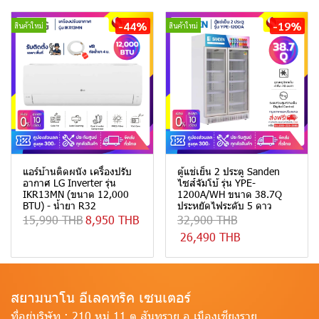
-44%
-19%
สินค้าใหม่
สินค้าใหม่
แอร์บ้านติดผนัง เครื่องปรับ
ตู้แช่เย็น 2 ประตู Sanden
อากาศ LG Inverter รุ่น
ไซส์จัมโบ้ รุ่น YPE-
IKR13MN (ขนาด 12,000
1200A/WH ขนาด 38.7Q
BTU) - น้ำยา R32
ประหยัดไฟระดับ 5 ดาว
15,990 THB
8,950 THB
32,900 THB
26,490 THB
สยามนาโน อีเลคทริค เซนเตอร์
ที่อยู่บริษัท :
210 หมู่ 11 ต.สันทราย อ.เมืองเชียงราย