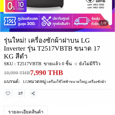
1/8
รุ่นใหม่! เครื่องซักผ้าฝาบน LG
Inverter รุ่น T2517VBTB ขนาด 17
KG สีดำ
SKU : T2517VBTB
ขายแล้ว 0 ชิ้น
ยังไม่มีรีวิว
7,990 THB
10,990 THB
แบรนด์:
หมวดหมู่:
LG
เครื่องใช้ไฟฟ้าขนาดใหญ่
,
เครื่องซักผ้า
แชร์
รายละเอียดสินค้า