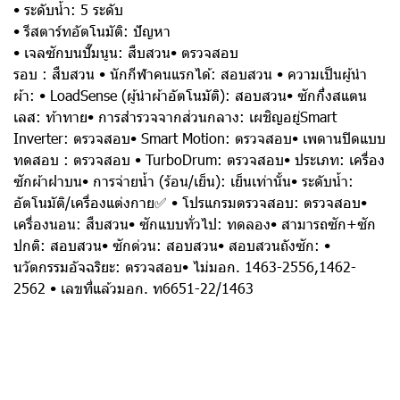
• ระดับน้ำ: 5 ระดับ
• รีสตาร์ทอัตโนมัติ: ปัญหา
• เจลซักบนปั๊มนูน: สืบสวน
• ตรวจสอบ
รอบ : สืบสวน
• นักกีฬาคนแรกได้: สอบสวน • ความเป็นผู้นำ
ผ้า:
• LoadSense (ผู้นำผ้าอัตโนมัติ): สอบสวน
• ซักกึ่งสแตน
เลส: ท้าทาย
•
การสำรวจจากส่วนกลาง: เผชิญอยู่
Smart
Inverter: ตรวจสอบ
• Smart Motion: ตรวจสอบ
• เพดานปิดแบบ
ทดสอบ
: ตรวจสอบ • TurboDrum: ตรวจสอบ
• ประเภท: เครื่อง
ซักผ้าฝาบน
• การจ่ายน้ำ (ร้อน/เย็น): เย็นเท่านั้น
• ระดับน้ำ:
อัตโนมัติ/เครื่องแต่งกาย
✅ • โปรแกรมตรวจสอบ: ตรวจสอบ
•
เครื่องนอน: สืบสวน
• ซักแบบทั่วไป: ทดลอง
• สามารถซัก+ซัก
ปกติ: สอบสวน
•
ซักด่วน: สอบสวน
• สอบสวนถังซัก:
•
นวัตกรรมอัจฉริยะ: ตรวจสอบ
• ไม่มอก. 1463-2556,1462-
2562
• เลขที่แล้วมอก. ท6651-22/1463