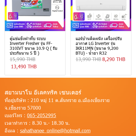
ตู้แช่แข็งฝาทึบ ระบบ
แอร์บ้านติดผนัง เครื่องปรับ
Inverter Fresher รุ่น FF-
อากาศ LG Inverter รุ่น
310IVT ขนาด 10.9 Q ( รับ
IKR11MN (ขนาด 9,200
ประกันนาน 5 ปี )
BTU) - น้ำยา R32
15,990 THB
13,990 THB
8,290 THB
13,490 THB
สยามนาโน อีเลคทริค เซนเตอร์
ที่อยู่บริษัท :
210 หมู่ 11 ต.สันทราย อ.เมืองเชียงราย
จ.เชียงราย 57000
เบอร์โทร :
065-2052995
เวลาทำการ :
8.30 น.- 18.30 น.
อีเมล :
sahathanee_online@hotmail.com