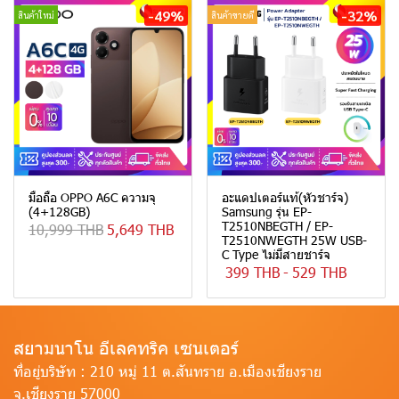
-49%
-32%
สินค้าใหม่
สินค้าขายดี
มือถือ OPPO A6C ความจุ
อะแดปเตอร์แท้(หัวชาร์จ)
(4+128GB)
Samsung รุ่น EP-
T2510NBEGTH / EP-
10,999 THB
5,649 THB
T2510NWEGTH 25W USB-
C Type ไม่มีสายชาร์จ
399 THB
-
529 THB
สยามนาโน อีเลคทริค เซนเตอร์
ที่อยู่บริษัท :
210 หมู่ 11 ต.สันทราย อ.เมืองเชียงราย
จ.เชียงราย 57000